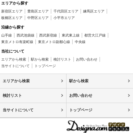
エリアから探す
新宿区エリア
豊島区エリア
千代田区エリア
練馬区エリア
板橋区エリア
中野区エリア
小平市エリア
沿線から探す
山手線
西武池袋線
西武新宿線
東武東上線
都営大江戸線
東京メトロ有楽町線
東京メトロ副都心線
中央線
当社について
エリアから検索
駅から検索
検討リスト
お問い合わせ
当サイトについて
トップページ
エリアから検索
駅から検索
検討リスト
お問い合わせ
当サイトについて
トップページ